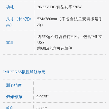
功耗
20-32V DC/典型功率370W
尺寸（长×宽×
524×780mm（不包含法兰安装搬运手
高）
柄）
约55Kg不包含任何相机，包含IMU/G
重量
USS
约60kg包含可选组件
IMU/GNSS惯性导航单元
测姿精度
俯仰/横滚
0.0025°
航向
0.005°