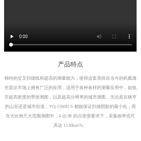
产品特点
独特的交叉扫描线和超高的测量能力，使得这套系统在当今的机载激
光雷达市场上拥有广泛的应用，适用于各种各样的测量应用中，如低
空超高密度的带状测图，以及超高分辨率的城市测图，无论是在狭窄
的山谷还是城市街道，VQ-1560II-S 都能保证扫描阴影的最小化，而
在大比例尺大范围测图中，4 点/米 的点密度要求下，采集效率也可
高达 1130km²/h。