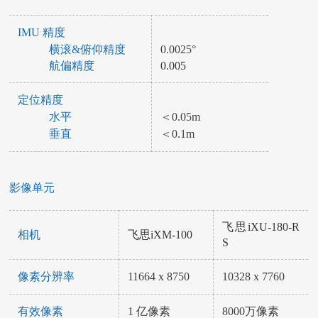
IMU 精度
横滚&俯仰精度
0.0025°
航偏精度
0.005
定位精度
水平
＜0.05m
垂直
＜0.1m
影像单元
飞思iXU-180-R
相机
飞思iXM-100
S
像素分辨率
11664 x 8750
10328 x 7760
有效像素
1 亿像素
8000万像素