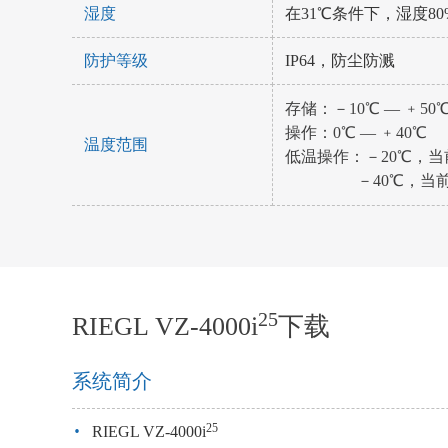
湿度
在31℃条件下，湿度8
防护等级
IP64，防尘防溅
存储：－10℃ — ﹢50
操作：0℃ — ﹢40℃
温度范围
低温操作：－20℃，
－40℃，当前设备
25
RIEGL VZ-4000i
下载
系统简介
·
25
RIEGL VZ-4000i