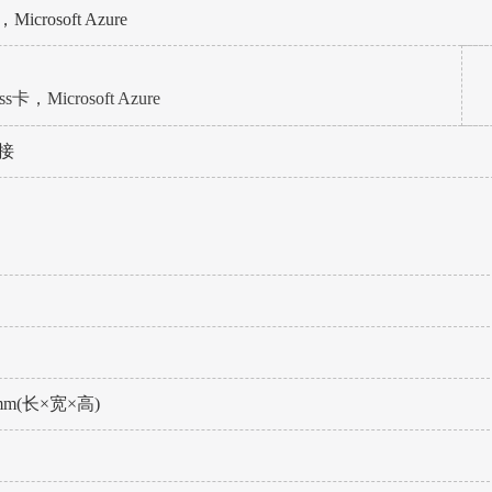
Microsoft Azure
s卡，Microsoft Azure
接
13mm(长×宽×高)