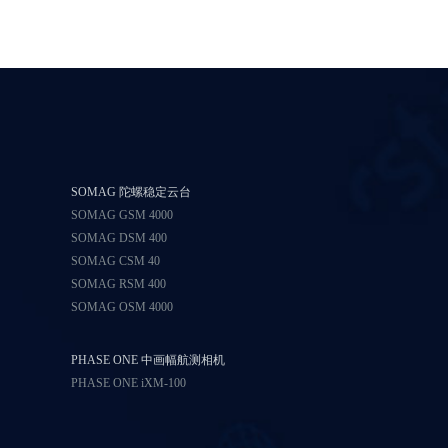
SOMAG 陀螺稳定云台
SOMAG GSM 4000
SOMAG DSM 400
SOMAG CSM 40
SOMAG RSM 400
SOMAG OSM 4000
PHASE ONE 中画幅航测相机
PHASE ONE iXM-100