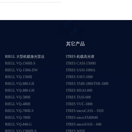
其它产品
RIEGL 大型机载激光雷达
ITRES 机载高光谱
RIEGL VQ-1560II-S
ITRES CASI-1500H
RIEGL VQ-1560i-DW
ITRES SASI-1000A
RIEGL VQ-1560II
ITRES SAVI-1000
RIEGL VQ-880-GII
ITRES TABI-1800/TSR-1800
RIEGL VQ-880-GH
ITRES MSAI-600
RIEGL VQ-580II
ITRES TASI-600
RIEGL VQ-480II
ITRES VUC-1800
RIEGL VQ-780II-S
ITRES microCASI – 1920
RIEGL VQ-780II
ITRES microTABI640
RIEGL VQ-840-G
ITRES microSASI – 640
RIEGL VQ-1560III-S
ITRES WISE