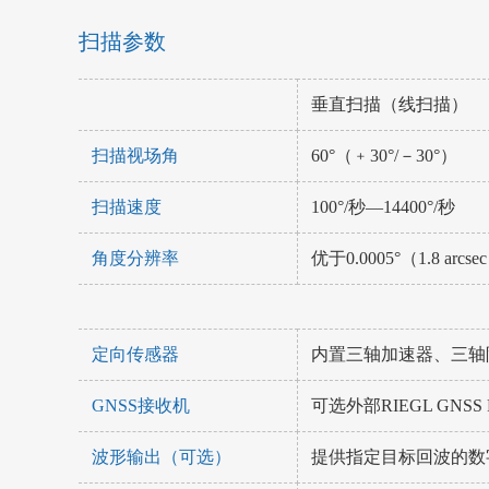
扫描参数
垂直扫描（线扫描）
扫描视场角
60°（﹢30°/－30°）
扫描速度
100°/秒—14400°/秒
角度分辨率
优于0.0005°（1.8 arcse
定向传感器
内置三轴加速器、三轴
GNSS接收机
可选外部RIEGL GNSS
波形输出（可选）
提供指定目标回波的数