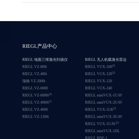
RIEGL产品中心
RIEGL 地面三维激光扫描仪
RIEGL 无人机载激光雷达
23
RIEGL VZ-600i
RIEGL VUX-160
23
RIEGL VZ-400i
RIEGL VUX-120
瑞格 VZ-2000i
RIEGL VUX-120
RIEGL VZ-6000
RIEGL VUX-240
26
RIEGL VZ-6000i
RIEGL miniVUX-1UAV
25
RIEGL VZ-4000i
RIEGL miniVUX-2UAV
22
RIEGL VZ-4000
RIEGL VUX-1LR
RIEGL VZ-1200i
RIEGL miniVUX-3UAV
22
RIEGL VUX-1UAV
RIEGL miniVUX-1DL
RIEGL BDF-1