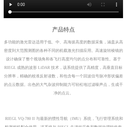
产品特点
多功能的激光雷达适用于低、中、高海拔高度的数据采集，涵盖从高
密度到大范围测图的各种不同的机载激光扫描应用。高速旋转棱镜的
设计确保了整个视场角和各飞行高度均匀的点分布和可靠性。基于
RIEGL 成熟的波形 LiDAR 技术，该系统提供了高精度，高垂直目标
分辨率，精确的校准反射读数，和包含每一个回波信号脉冲形状偏差
的点云数据。出色的大气杂波抑制能力可轻松地过滤噪声点，生成干
净的点云。
RIEGL VQ-780 II 与最新的惯性导航（IMU）系统，飞行管理系统和