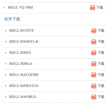
·
RIEGL VQ-780II
下载
软件下载
·
RIEGL RiUNITE
下载
·
RIEGL RiWAVELiB
下载
·
RIEGL RiMTA
下载
·
RIEGL RDBLib
下载
·
RIEGL RiACQUIRE
下载
·
RIEGL RiPROCESS
下载
·
RIEGL RiWORLD
下载