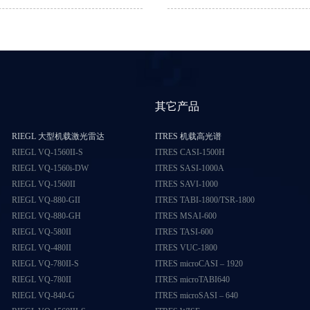
其它产品
RIEGL 大型机载激光雷达
ITRES 机载高光谱
RIEGL VQ-1560II-S
ITRES CASI-1500H
RIEGL VQ-1560i-DW
ITRES SASI-1000A
RIEGL VQ-1560II
ITRES SAVI-1000
RIEGL VQ-880-GII
ITRES TABI-1800/TSR-1800
RIEGL VQ-880-GH
ITRES MSAI-600
RIEGL VQ-580II
ITRES TASI-600
RIEGL VQ-480II
ITRES VUC-1800
RIEGL VQ-780II-S
ITRES microCASI – 1920
RIEGL VQ-780II
ITRES microTABI640
RIEGL VQ-840-G
ITRES microSASI – 640