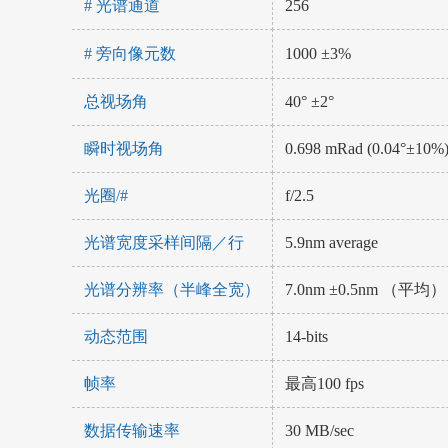
# 光谱通道
256
# 旁向像元数
1000 ±3%
总视场角
40° ±2°
瞬时视场角
0.698 mRad (0.04°±10%
光圈/#
f/2.5
光谱宽度采样间隔／行
5.9nm average
光谱分辨率（半峰全宽）
7.0nm ±0.5nm （平均）
动态范围
14-bits
帧率
最高100 fps
数据传输速率
30 MB/sec