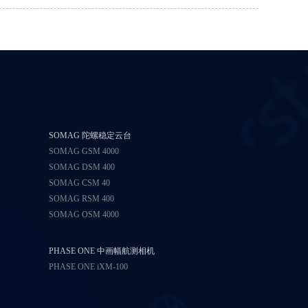
SOMAG 陀螺稳定云台
SOMAG GSM 4000
SOMAG DSM 400
SOMAG CSM 40
SOMAG RSM 400
SOMAG OSM 4000
PHASE ONE 中画幅航测相机
PHASE ONE iXM-100