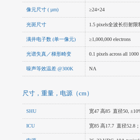
像元尺寸 ( µm)
≥24×24
光斑尺寸
1.5 pixels全波长衍射限
满井电子数 (单一像元)
≥1,000,000 electrons
光谱失真／梯形畸变
0.1 pixels across all 100
噪声等效温差 @300K
NA
尺寸，重量，电源（cm）
SHU
宽47 高85 直径50, ±10
ICU
宽85 高17.7 直径52.8；