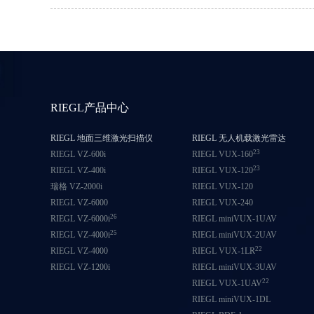
RIEGL产品中心
RIEGL 地面三维激光扫描仪
RIEGL 无人机载激光雷达
23
RIEGL VZ-600i
RIEGL VUX-160
23
RIEGL VZ-400i
RIEGL VUX-120
瑞格 VZ-2000i
RIEGL VUX-120
RIEGL VZ-6000
RIEGL VUX-240
26
RIEGL VZ-6000i
RIEGL miniVUX-1UAV
25
RIEGL VZ-4000i
RIEGL miniVUX-2UAV
22
RIEGL VZ-4000
RIEGL VUX-1LR
RIEGL VZ-1200i
RIEGL miniVUX-3UAV
22
RIEGL VUX-1UAV
RIEGL miniVUX-1DL