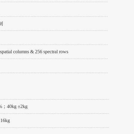
制
0 spatial columns & 256 spectral rows
%；40kg ±2kg
16kg