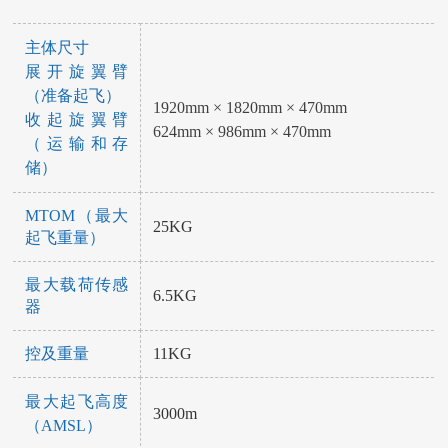
主体尺寸
展开旋翼臂
（准备起飞）
1920mm × 1820mm × 470mm
收起旋翼臂
624mm × 986mm × 470mm
（运输和存
储）
MTOM（最大
25KG
起飞重量）
最大载荷传感
6.5KG
器
控及重量
11KG
最大起飞高度
3000m
（AMSL）