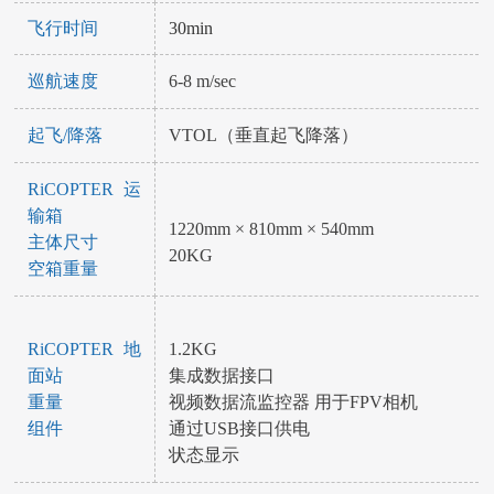
飞行时间
30min
巡航速度
6-8 m/sec
起飞/降落
VTOL（垂直起飞降落）
RiCOPTER 运
输箱
1220mm × 810mm × 540mm
主体尺寸
20KG
空箱重量
RiCOPTER 地
1.2KG
面站
集成数据接口
重量
视频数据流监控器 用于FPV相机
组件
通过USB接口供电
状态显示