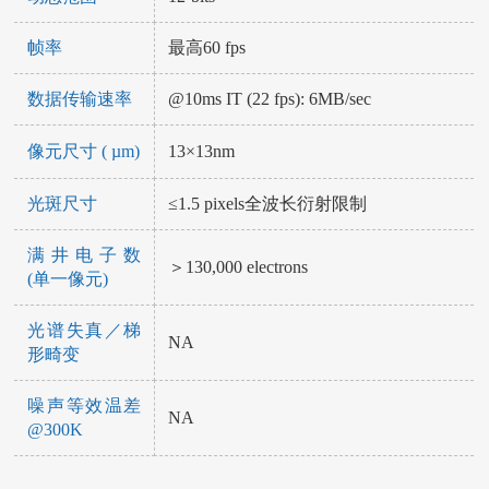
帧率
最高60 fps
数据传输速率
@10ms IT (22 fps): 6MB/sec
像元尺寸 ( µm)
13×13nm
光斑尺寸
≤1.5 pixels全波长衍射限制
满井电子数
＞130,000 electrons
(单一像元)
光谱失真／梯
NA
形畸变
噪声等效温差
NA
@300K