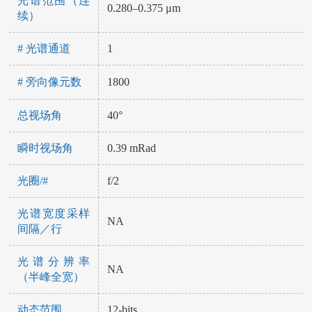
光谱范围（连
0.280–0.375 μm
续）
# 光谱通道
1
# 旁向像元数
1800
总视场角
40°
瞬时视场角
0.39 mRad
光圈/#
f/2
光谱宽度采样
NA
间隔／行
光谱分辨率
NA
（半峰全宽）
动态范围
12-bits