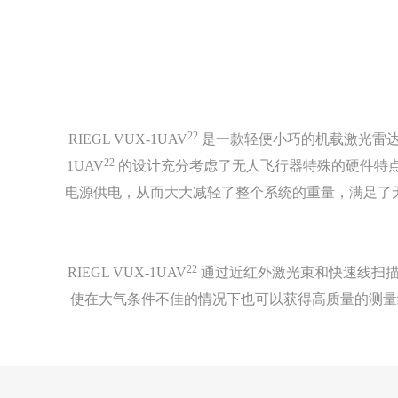
22
RIEGL VUX-1UAV
是一款轻便小巧的机载激光雷达，
22
1UAV
的设计充分考虑了无人飞行器特殊的硬件特
电源供电，从而大大减轻了整个系统的重量，满足了无人机
22
RIEGL VUX-1UAV
通过近红外激光束和快速线扫描实
使在大气条件不佳的情况下也可以获得高质量的测量结