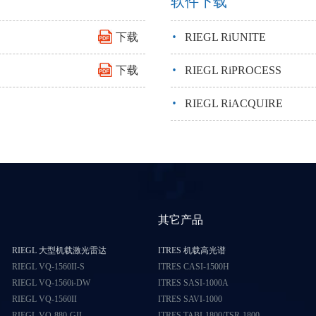
软件下载
·
下载
RIEGL RiUNITE
·
下载
RIEGL RiPROCESS
·
RIEGL RiACQUIRE
其它产品
RIEGL 大型机载激光雷达
ITRES 机载高光谱
RIEGL VQ-1560II-S
ITRES CASI-1500H
RIEGL VQ-1560i-DW
ITRES SASI-1000A
RIEGL VQ-1560II
ITRES SAVI-1000
RIEGL VQ-880-GII
ITRES TABI-1800/TSR-1800