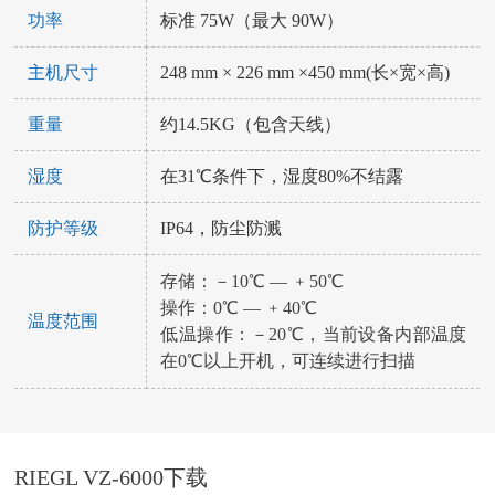
功率
标准 75W（最大 90W）
主机尺寸
248 mm × 226 mm ×450 mm(长×宽×高)
重量
约14.5KG（包含天线）
湿度
在31℃条件下，湿度80%不结露
防护等级
IP64，防尘防溅
存储：－10℃ — ﹢50℃
操作：0℃ — ﹢40℃
温度范围
低温操作：－20℃，当前设备内部温度
在0℃以上开机，可连续进行扫描
RIEGL VZ-6000下载