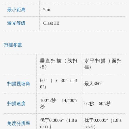
最小距离
5 m
激光等级
Class 3B
扫描参数
垂直扫描（线扫
水平扫描（面扫
描）
描）
60°（﹢30° /
3
－
扫描视场角
最大360°
0°）
100° /秒— 14,400°/
扫描速度
0°/秒—60°/秒
秒
优于0.0005°（1.8 a
优于0.0005°（1.8 a
角度分辨率
rcsec）
rcsec）