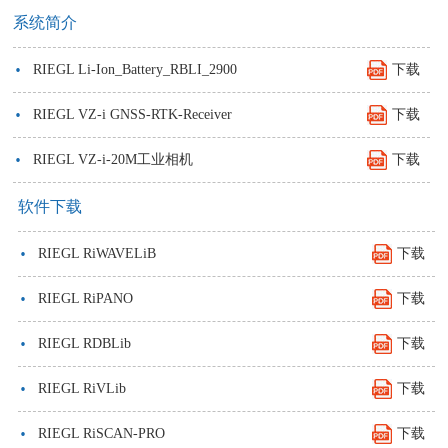
系统简介
·
RIEGL Li-Ion_Battery_RBLI_2900
下载
·
RIEGL VZ-i GNSS-RTK-Receiver
下载
·
RIEGL VZ-i-20M工业相机
下载
软件下载
·
RIEGL RiWAVELiB
下载
·
RIEGL RiPANO
下载
·
RIEGL RDBLib
下载
·
RIEGL RiVLib
下载
·
RIEGL RiSCAN-PRO
下载