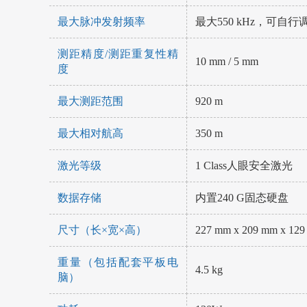
最大脉冲发射频率
最大550 kHz，可自行
测距精度/测距重复性精
10 mm / 5 mm
度
最大测距范围
920 m
最大相对航高
350 m
激光等级
1 Class人眼安全激光
数据存储
内置240 G固态硬盘
尺寸（长×宽×高）
227 mm x 209 mm x 12
重量（包括配套平板电
4.5 kg
脑）