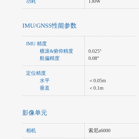
功耗
130W
IMU/GNSS性能参数
IMU 精度
横滚&俯仰精度
0.025°
航偏精度
0.08°
定位精度
水平
＜0.05m
垂直
＜0.1m
影像单元
相机
索尼a6000