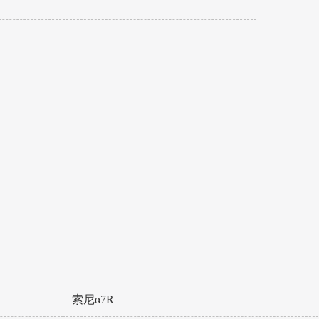
索尼α7R