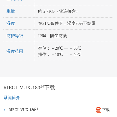
重量
约 2.7KG（含连接盒）
湿度
在31℃条件下，湿度80%不结露
防护等级
IP64，防尘防溅
存储：－20℃ — ﹢50℃
温度范围
操作：－10℃ — ﹢40℃
24
RIEGL VUX-180
下载
系统简介
·
24
RIEGL VUX-180
下载