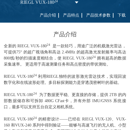
24
RIEGL VUX-180
产品介绍
产品特点
产品技术参数
下载
产品介绍
24
全新的 RIEGL VUX-180
是一款轻巧，用途广泛的机载激光雷达，
可提供75° 的超广视场角和高达 2.4MHz 的超高激光发射频率与高达
24
800线/秒的扫描速度相结合，使 RIEGL VUX-180
拥有超高的数据
采集速率。 更适用于高速测量任务和高点密度的带状测绘。
24
RIEGL VUX-180
利用RIEGL独特的波形激光雷达技术，实现回波
数字化和在线波形处理。多目标探测能力是穿透茂密树叶的基础。
24
RIEGL VUX-180
为了数据更平稳、更直接的存储，提供 2TB 的内
部数据储存和可拆卸 480G CFast卡，并有外部 IMU/GNSS 系统接
口，最多可以支持五台自定义相机系统。
24
RIEGL VUX-180
的精密设计——已经在 RIEGL VUX-120、VUX-
160 和VUX-240 系列中得到验证——能够与高速飞行的无人机、小型